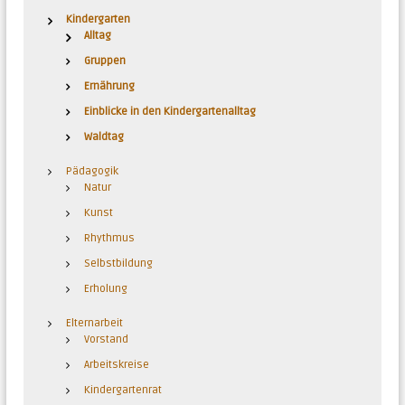
c
h
Kindergarten
Alltag
:
Gruppen
Ernährung
Einblicke in den Kindergartenalltag
Waldtag
Pädagogik
Natur
Kunst
Rhythmus
Selbstbildung
Erholung
Elternarbeit
Vorstand
Arbeitskreise
Kindergartenrat