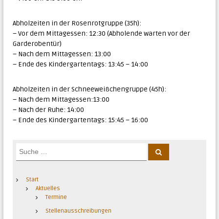
Abholzeiten in der Rosenrotgruppe (35h):
– Vor dem Mittagessen: 12:30 (Abholende warten vor der
Garderobentür)
– Nach dem Mittagessen: 13:00
– Ende des Kindergartentags: 13:45 – 14:00
Abholzeiten in der Schneeweißchengruppe (45h):
– Nach dem Mittagessen:13:00
– Nach der Ruhe: 14:00
– Ende des Kindergartentags: 15:45 – 16:00
S
S
u
u
c
c
h
e
h
Start
n
e
Aktuelles
Termine
n
a
Stellenausschreibungen