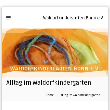
Z
u
Waldorfkindergarten Bonn e.V.
m
I
n
h
a
l
t
s
p
r
i
n
Alltag im Waldorfkindergarten
g
e
n
Home
Alltag im Waldorfkindergarten